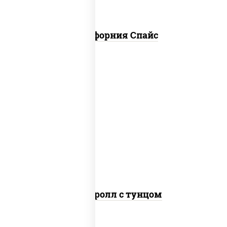
Калифорния Спайс
рис, нори, соус "спайс" (майонез соус
чили соус шрирача), тунец
Спайс ролл с тунцом