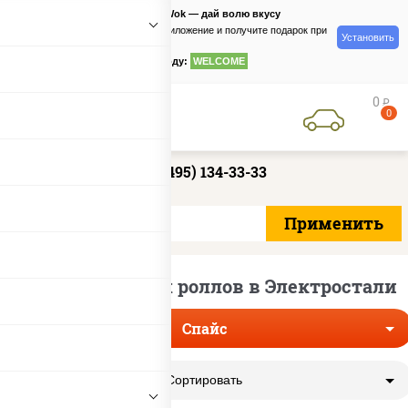
PizzaSushiWok — дай волю вкусу
Скачайте приложение и получите подарок при
Установить
заказе
по промокоду:
WELCOME
0
руб
0
+7 (495) 134-33-33
Доставка острых роллов в Электростали
Спайс
Сортировать