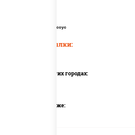
Спайс роллы
Роллы спайси
Роллы цыпа спайси соус
Быстрые ссылки:
Доставка в других городах:
Предлагаем также: