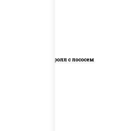
рис, нори, соус "спайс" (майонез соус
чили соус шрирача), лосось
слабосоленый
Спайс ролл с лососем
рис, нори, соус "спайс" (майонез соус
чили соус шрирача), краб снежный,
огурцы свежие, икра "масаго"