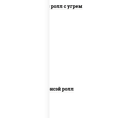
Спайс ролл с угрем
рис, нори, соус "спайс" (майонез соус
чили соус шрирача), креветки, огурцы
свежие, сухари панировочные, кляр, икра
"масаго"
Сэнсэй ролл