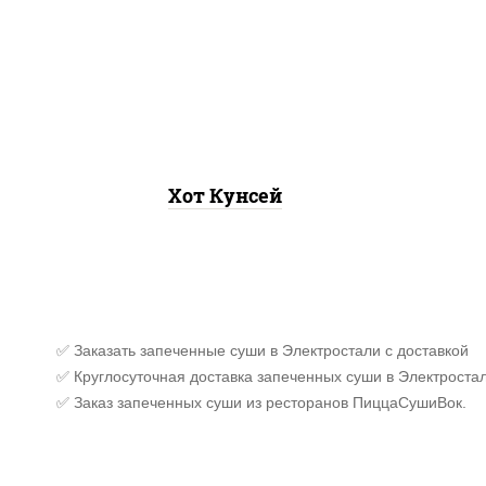
рис, нори, лосось копченый,
соус "хот" (майонез кетчуп
табаско чеснок масаго)
Хот Кунсей
✅ Заказать запеченные суши в Электростали с доставкой
✅ Круглосуточная доставка запеченных суши в Электростал
✅ Заказ запеченных суши из ресторанов ПиццаСушиВок.