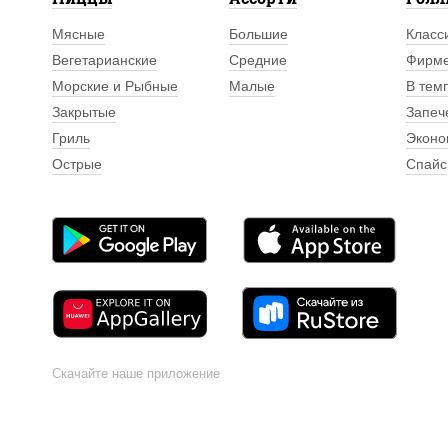
Мясные
Большие
Класс
Вегетарианские
Средние
Фирм
Морские и Рыбные
Малые
В тем
Закрытые
Запеч
Гриль
Эконо
Острые
Спайс
Скачайте наше приложение