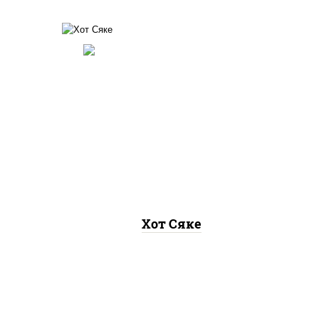
рис, нори, лосось
"хот"
слабосоленый, соус "хот"
аско
(майонез кетчуп табаско
чеснок масаго)
Хот Сяке