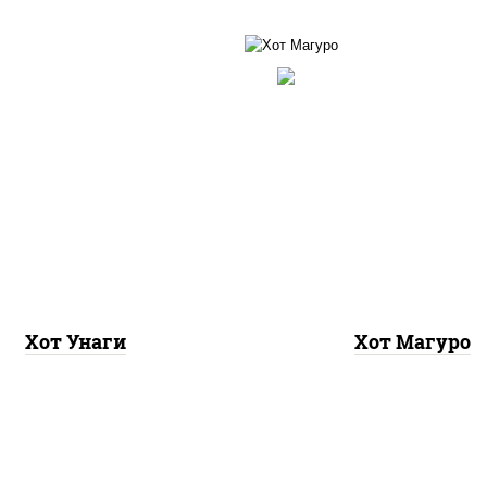
 нори, угорь копченый,
рис, нори, тунец, соус 
 "хот" (майонез кетчуп
(майонез кетчуп таб
баско чеснок масаго)
чеснок масаго)
Хот Унаги
Хот Магуро