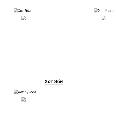
рис, нори, креветки, соус
рис,
"хот" (майонез кетчуп
соус
табаско чеснок масаго)
та
Хот Эби