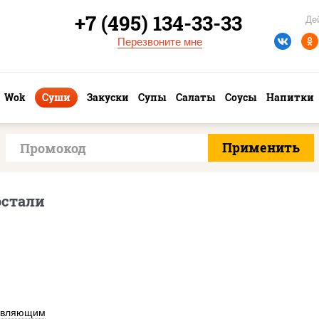
+7 (495) 134-33-33
Де
Перезвоните мне
Wok
Суши
Закуски
Супы
Салаты
Соусы
Напитки
остали
авляющим