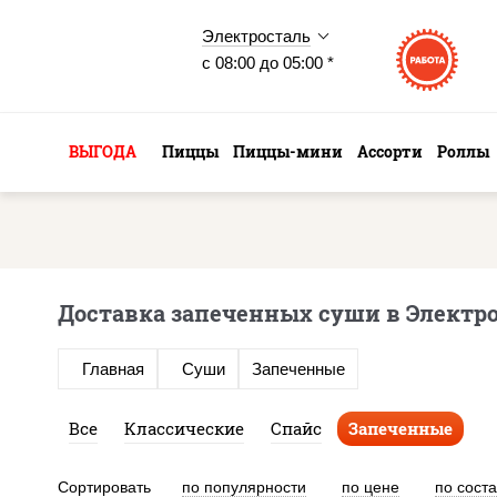
Электросталь
с 08:00 до 05:00 *
ВЫГОДА
Пиццы
Пиццы-мини
Ассорти
Роллы
Доставка запеченных суши в Электр
Главная
Суши
Запеченные
Все
Классические
Спайс
Запеченные
Сортировать
по популярности
по цене
по сост