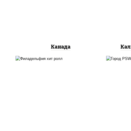
сливочный, огурцы свежие,
ог
лосось слабосоленый, угорь
копченый, кунжут
Канада
Кал
рис
рис, нори, сыр сливочный,
кра
огурцы свежие, омлет,
(м
лосось слабосоленый
лосо