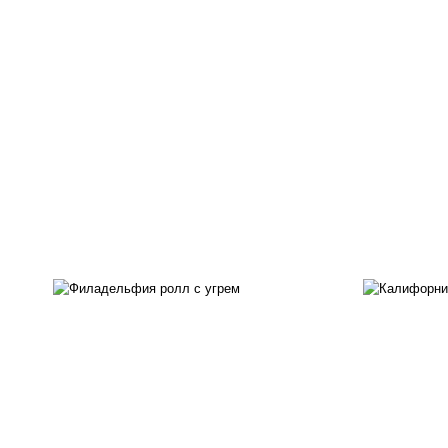
рис
рис, нори, сыр сливочный,
ма
угорь копченый, соус
ог
"унаги", кунжут
с