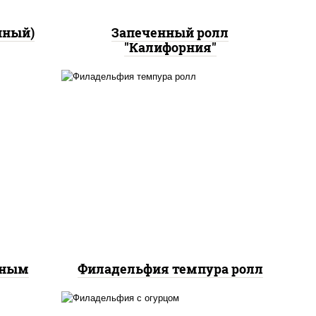
нный)
Запеченный ролл
"Калифорния"
рис, нори, сыр сливочный,
йс"
лосось слабосоленый, икра
оус
"масаго", сухари
ченый
панировочные
еным
Филадельфия темпура ролл