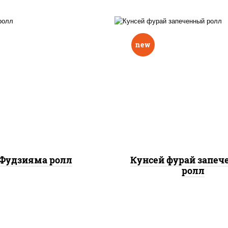
new
ис, нори, омлет, сыр
рис, нори, лосось копч
очный, огурцы свежие,
сыр сливочный, огу
 "масаго", соус "вулкан"
свежие, соус "вулка
еветки отварные; краб
(креветки отварные; 
жный; майонез; чеснок;
снежный; майонез; чес
икра масаго)
икра масаго), кунж
Фудзияма ролл
Кунсей фурай запе
ролл