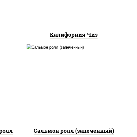
Калифорния Чиз
рис, нори, сыр сливочный,
 сыр
огурцы свежие, икра
"масаго", соус "яки"
(майонез чеснок масаго
лосось слабосолёный), соус
"унаги"
ролл
Сальмон ролл (запеченный)