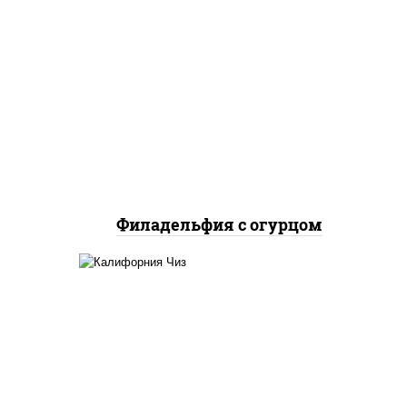
рис, нори, сыр сливочный,
огурцы свежие, лосось
слабосоленый
Филадельфия с огурцом
жие,
рис, нори, сыр сливочный,
икра "масаго"