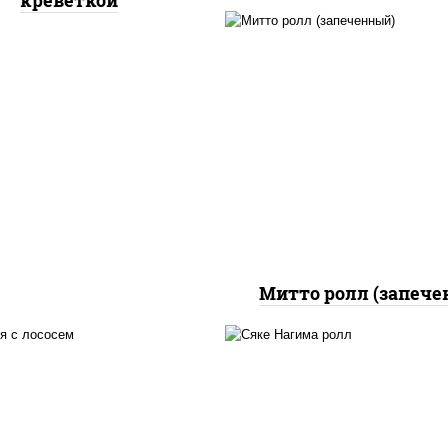
креветкой
рис, нори, сыр сливоч
бекон, куриная грудк
паприкой, сыр "пармез
соус "цезарь" (мас
растительное
загустители сахар я
чеснок специи пер
черный консервант
Митто ролл (запече
 нори, майонез, авокадо,
рис, нори, сыр сливоч