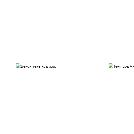
рис, нори, бекон, соус
"техасский барбекю", сыр
рис
сливочный, огурцы свежие,
с
сухари панировочные