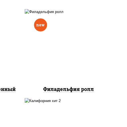
new
еный,
рцы
рис, нори, сыр сливочный,
н"
авокадо, лосось
краб
слабосоленый
нок;
ут
ченный
Филадельфия ролл