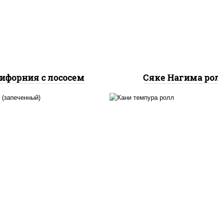
урцы свежие, лосось
огурцы свежие, лос
слабосоленый, икра
слабосоленый
"масаго"
ифорния с лососем
Сяке Нагима ро
, нори, сыр сливочный,
нори, краб снежный,
б снежный, соус "яки"
сливочный, икра "маса
айонез чеснок масаго
омлет, угорь копчен
сь слабосолёный), соус
сухари панировочные,
"унаги"
"унаги"