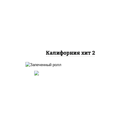
рис, нори, майонез, авокадо,
краб снежный, икра
"масаго"
Калифорния хит 2
ный,
иная
 фри,
рис, нори, огурцы свежие,
ус
краб снежный, икра
"масаго", соус "хот"
(майонез кетчуп табаско
йца
чеснок масаго)
ец
ы)