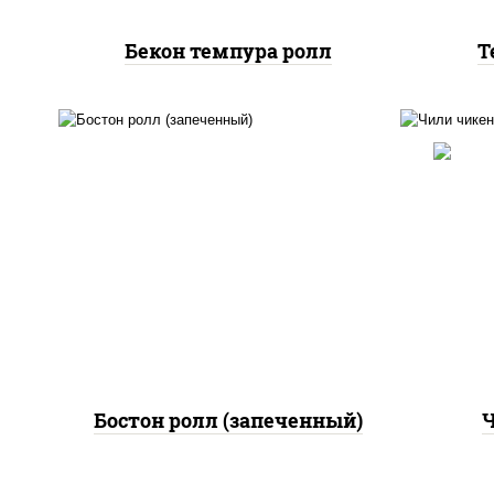
Бекон темпура ролл
Т
рис
рис, нори, сыр сливочный,
поми
огурцы свежие, куриная
па
грудка с паприкой, бекон,
(м
соус "унаги", кунжут
Бостон ролл (запеченный)
Ч