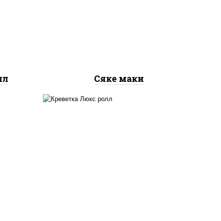
рис, нори, лосось
ось
слабосоленый
лл
Сяке маки
 сыр
креветки, рис, нори,
го",
майонез, икра "масаго",
ый,
кляр, сухари панировочные,
 соус
кунжут