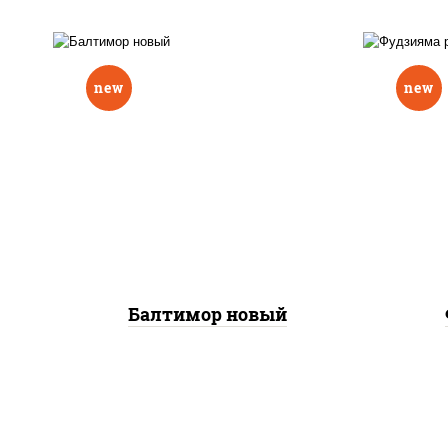
new
new
р
нори, рис, соус "вулкан"
слив
(креветки отварные; краб
икра
снежный; майонез; чеснок;
(кр
икра масаго), авокадо
сне
Балтимор новый