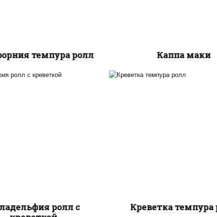
орния темпура ролл
Каппа маки
, нори, огурцы свежие,
рис, нори, креветки,
алат "айсберг", сыр
сливочный, салат
вочный, креветки, соус
"айсберг", сухари
"унаги"
панировочные
ладельфия ролл с
Креветка темпура 