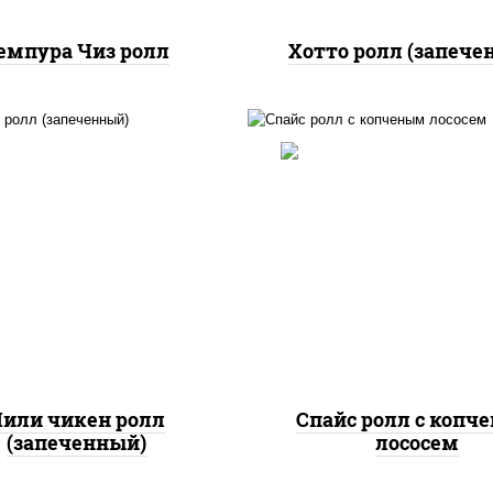
емпура Чиз ролл
Хотто ролл (запече
, нори, сыр сливочный,
доры, куриная грудка с
рис, нори, соус "спа
прикой, соус "спайс"
(майонез соус чили с
айонез соус чили соус
шрирача), лосось коп
шрирача)
или чикен ролл
Спайс ролл с копч
(запеченный)
лососем