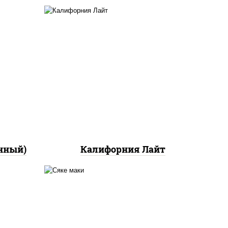
ный,
а с
ан",
рис, нори, майонез, краб
ло
снежный, огурцы свежие,
икра "масаго"
йца
ец
ы)
нный)
Калифорния Лайт
ный,