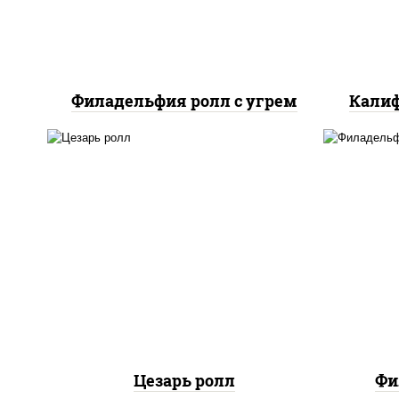
Филадельфия ролл с угрем
Калиф
соус "цезарь" (масло
растительное
загустители сахар яйца
рис
чеснок специи перец
с
черный консерванты), сыр
сли
"пармезан", рис, нори,
куриная грудка с паприкой,
салат "айсберг", кунжут
Цезарь ролл
Фи