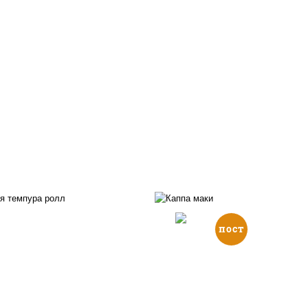
пост
, нори, икра "масаго",
йонез, краб снежный,
рис, нори, огурцы све
урцы свежие, авокадо,
кунжут
ухари панировочные