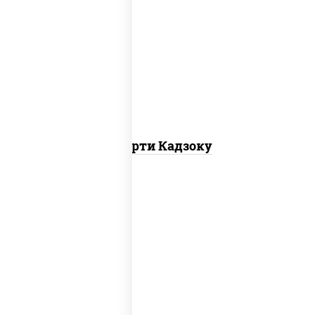
агиро ролл,
калифорния спайс
, каппа
маки
Ассорти Кадзоку
ролл калифорния хит 2, филадельфия
хит ролл, ролл цезарь