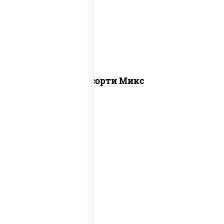
калифорния
,
запеченный лосось
,
калифорния с лососем с/с, гурмэ
темпура ролл, бекон темпура ролл
Ассорти Микс
ролл калифорния хит 2,
запеченный
ролл калифорния
, калифорния с
лососем с/с, калифорния хит 1