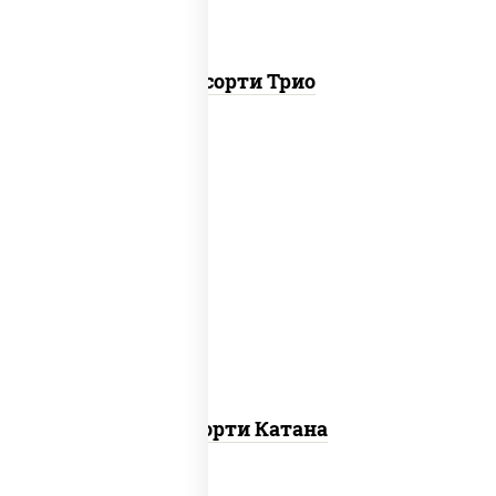
Ассорти Трио
запеченный ролл калифорния
,
запеченный лосось
, гурмэ темпура
ролл,
угорь темпура ролл
Ассорти Катана