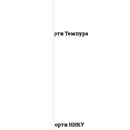
Ассорти Темпура
агиро ролл, цезарь темпура ролл,
митто ролл, тори маки ролл new, бекон
темпура ролл, ролл цезарь
Ассорти НИКУ