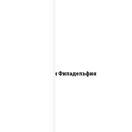
филадельфия ролл с угрем,
филадельфия ролл с креветкой,
филадельфия хит ролл
Ассорти Филадельфия
сливочный темпура ролл, динамит
темпура ролл, бекон темпура ролл,
цезарь темпура ролл