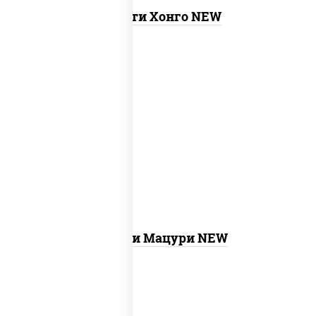
Ассорти Хонго NEW
new
бекон темпура ролл,
запеченный
лосось
, бостон ролл, ролл калифорния
хит 2, креветка темпура ролл, ролл
цезарь с лососем, ролл хоккайдо, ролл
сальмон
Ассорти Мацури NEW
филадельфия ролл c огурцом, ролл
new
калифорния хит 2, ролл цезарь,