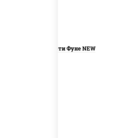
ролл калифорния хит 2, гурмэ темпура
ролл
Ассорти Фуне NEW
new
тунец темпура ролл
, сяке маки, ролл
калифорния хит 2, калифорния хит 1