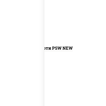
калифорния с креветкой, сяке маки,
унаги маки, филадельфия ролл с угрем,
агиро ролл, креветка люкс ролл,
токио
темпура ролл
, бекон темпура ролл,
сливочный темпура ролл, креветка
темпура ролл,
запеченный ролл
калифорния
,
запеченный лосось
,
бостон ролл, ролл сальмон
Ассорти PSW NEW
new
митто ролл, тори маки ролл new