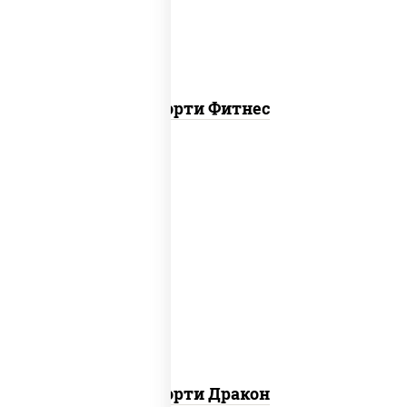
Ассорти Фитнес
канада, филадельфия ролл c огурцом
Ассорти Дракон