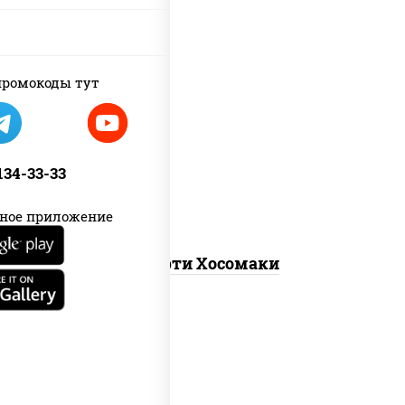
ромокоды тут
унаги маки, сяке маки, эби маки, каппа
маки
 134-33-33
ное приложение
Ассорти Хосомаки
new
каппа маки, филадельфия хит ролл,