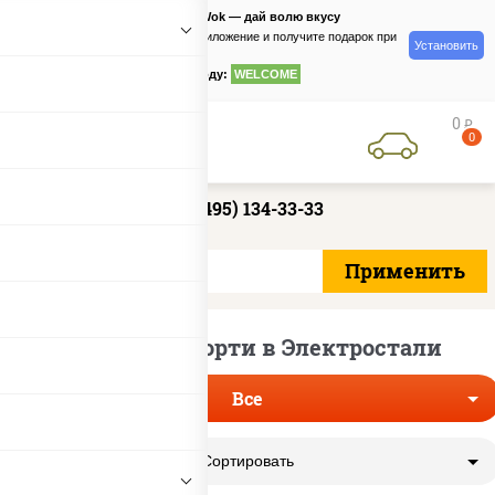
PizzaSushiWok — дай волю вкусу
Скачайте приложение и получите подарок при
Установить
заказе
по промокоду:
WELCOME
0
руб
0
+7 (495) 134-33-33
Доставка ассорти в Электростали
Все
Сортировать