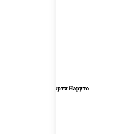
хотто ролл, бостон ролл, городpsw
Ассорти Наруто
ролл цезарь,
запеченный ролл