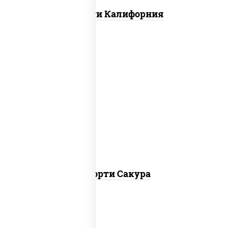
Ассорти Калифорния
калифорния чиз, филадельфия дуэт
ролл, креветка люкс ролл, ролл цезарь
Ассорти Сакура