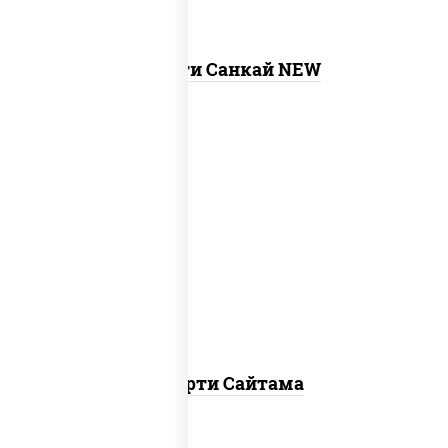
Ассорти Санкай NEW
хотто ролл, бостон ролл, темпура чиз
ролл, сяке нагима ролл, калифорния
лайт
Ассорти Сайтама