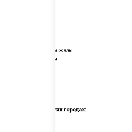
Сет пицца роллы
Суши вок ассорти
Ассорти сеты
Пицца суши вок сеты роллы
Пицца суши вок сеты
Сеты суши вок
Суши в суши сет
Суши сет солнцево
Суши set
Доставка в других городах: