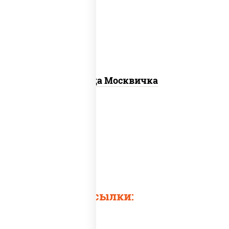
св, помидоры, перец болгарский,
говядина, грудка куриная, бекон
Пицца Москвичка
Быстрые ссылки: