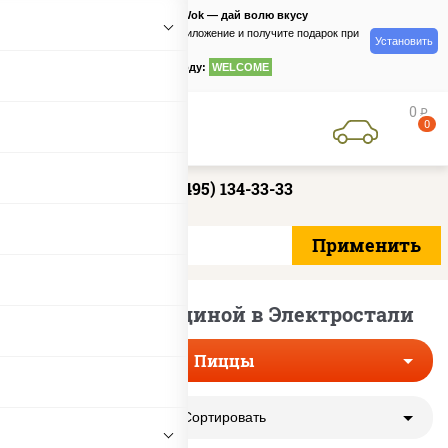
PizzaSushiWok — дай волю вкусу
Скачайте приложение и получите подарок при
Установить
заказе
по промокоду:
WELCOME
0
руб
0
+7 (495) 134-33-33
Пиццы с говядиной в Электростали
Пиццы
Сортировать