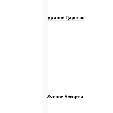
Пицца Куриное Царство
пицца соус (томаты базилик орегано
чеснок), моцарелла для пиццы,
помидоры, говядина, свинина, грудка
куриная, бекон
Пицца Мясное Ассорти