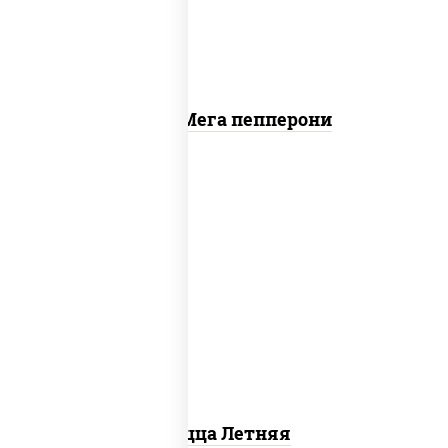
Пицца Мега пепперони
соус "шеф" (майонез соус соевый зелень
чеснок), помидоры, грудка куриная,
огурцы свежие, моцарелла для пиццы
Пицца Летняя