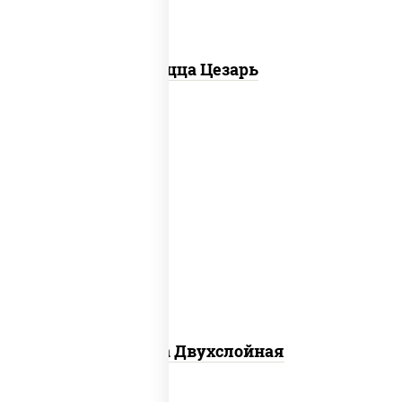
Пицца Цезарь
соус "томатно - горчичный", лук
красный, огурцы маринованные,
ветчина, бекон, моцарелла для пиццы,
помидоры, грудка куриная
Пицца Двухслойная