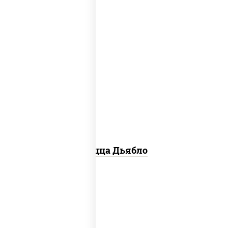
соус "техасский барбекю", моцарелла
для пиццы, лук красный, колбаса
"салями", ветчина, перец "халапеньо",
помидоры, огурцы маринованные
Пицца Дьябло
соус "горчичный" (майонез горчица),