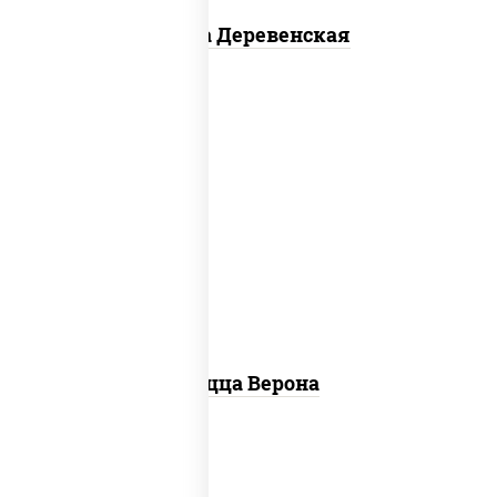
Пицца Деревенская
соус "шеф" (майонез соус соевый зелень
чеснок), моцарелла для пиццы, колбаса
"пепперони", шампиньоны св, помидоры
Пицца Верона