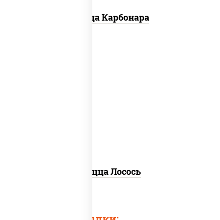
Пицца Карбонара
лосось слабосоленый, моцарелла для
пиццы, пицца соус (томаты базилик
орегано чеснок), маслины, соус "песто"
(базилик, петрушка, рукола, сыр
"пекорино-романо", кешью,
подсолнечное масло), лимон
Пицца Лосось
Быстрые ссылки: