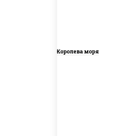
чеснок), моцарелла для пиццы, чеснок,
осьминоги, креветки тигровые,
креветки коктейльные, кальмары,
лимон
Пицца Королева моря
грибы шампиньоны в сливочном соусе,
грибы шампиньоны, чеснок, моцарелла
для пиццы, бекон, сыр "пармезан"