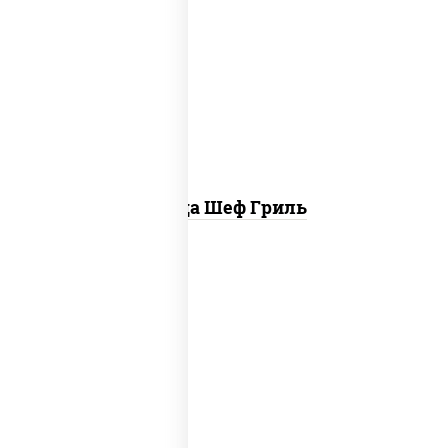
пицца соус (томаты базилик орегано
чеснок), моцарелла для пиццы, колбаса
"пепперони", бекон, свинина, соус
"гриль", лук фри
Пицца Шеф Гриль
соус "шеф" (майонез соус соевый зелень
чеснок), моцарелла для пиццы,
шампиньоны св, лук красный, ветчина