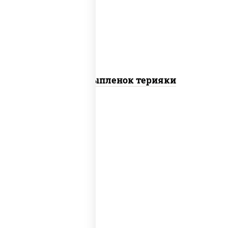
томаты "черри", грудка куриная, соус
"терияки" (соевый соус сахар крахмал
уксус), кунжут
Пицца Цыпленок терияки
пицца соус (томаты базилик орегано
чеснок), моцарелла для пиццы, колбаса
"пепперони"