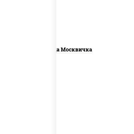
для пиццы, шампиньоны св, помидоры,
перец болгарский, говядина, грудка
куриная, бекон
Пицца Москвичка
пицца соус (томаты базилик орегано
чеснок), моцарелла для пиццы, чеснок,
лук красный, шампиньоны св, свинина,
бекон