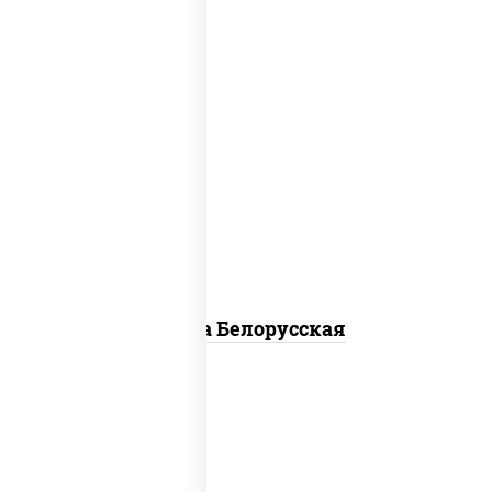
соус "горчичный" (майонез горчица),
моцарелла для пиццы, лук красный,
колбаса "салями", бекон, огурцы
маринованные, дольки картофеля, соус
"техасский барбекю"
Пицца Белорусская
соус "томатно - горчичный", моцарелла