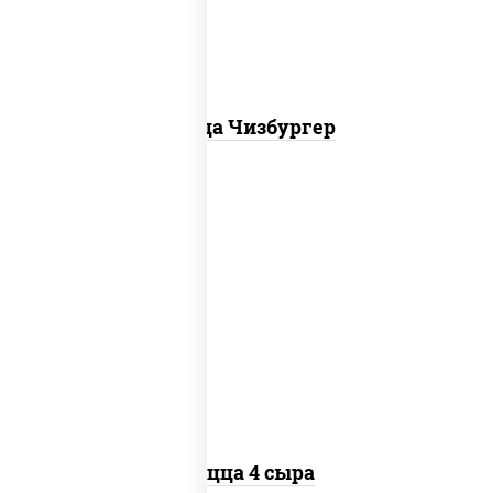
Пицца Чизбургер
пицца соус (томаты базилик орегано
чеснок), моцарелла для пиццы, сыры
моцарелла дор-блю чеддер эмменталь
Пицца 4 сыра