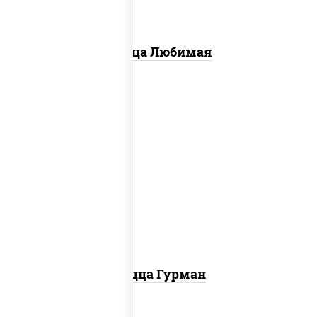
Пицца Любимая
пицца соус (томаты базилик орегано
чеснок), моцарелла для пиццы, лук
красный, колбаса "пепперони", перец
болгарский, соус "техасский барбекю"
Пицца Гурман