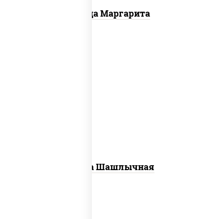
Пицца Маргарита
пицца соус (томаты базилик орегано
чеснок), моцарелла для пиццы, лук
красный, огурцы маринованные, грудка
куриная
Пицца Шашлычная