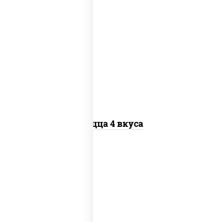
пицца соус (томаты базилик орегано
чеснок), моцарелла для пиццы, колбаса
"пепперони", бекон, перец "халапеньо",
грудка куриная, помидоры, шампиньоны
св, ветчина
Пицца 4 вкуса
соус "гриль", моцарелла для пиццы,
огурцы маринованные, свинина, грудка
куриная, бекон