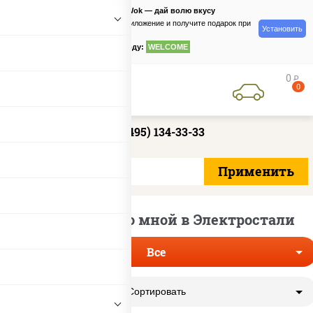
PizzaSushiWok — дай волю вкусу
Скачайте приложение и получите подарок при
Установить
заказе
по промокоду:
WELCOME
0
руб
0
+7 (495) 134-33-33
Пицца рядом со мной в Электростали
Все
Сортировать