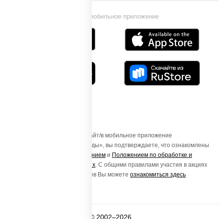
Установи мобильное приложение
Осуществляя вход на этот Сайт/в мобильное приложение
«ПиццаСушиВок - доставка еды», вы подтверждаете, что ознакомлены
с
Пользовательским соглашением
и
Положением по обработке и
защите персональных данных
. С общими правилами участия в акциях
и порядке получения подарков Вы можете
ознакомиться здесь
© 2002–2026