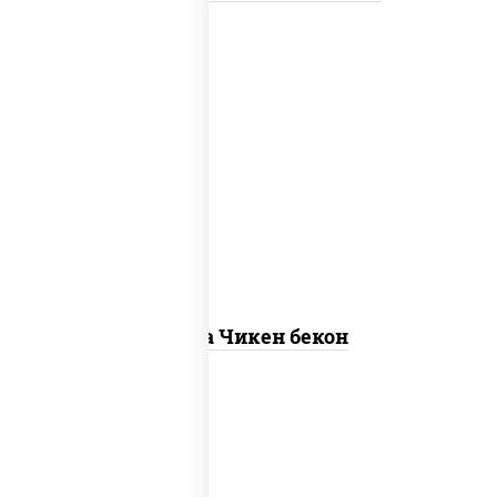
грудка куриная, бекон, колбаса
"пепперони", моцарелла для пиццы,
пицца соус (томаты базилик орегано
чеснок), помидоры, соус "горчичный"
(майонез горчица)
Пицца Чикен бекон
пицца соус (томаты базилик орегано