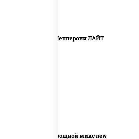
Пицца Пепперони ЛАЙТ
соус "шеф" (майонез соус соевый зелень
чеснок), моцарелла для пиццы,
шампиньоны св, помидоры, перец
болгарский, лук красный, соус "песто"
(базилик, петрушка, рукола, сыр
"пекорино-романо", кешью,
подсолнечное масло)
Пицца Овощной микс new