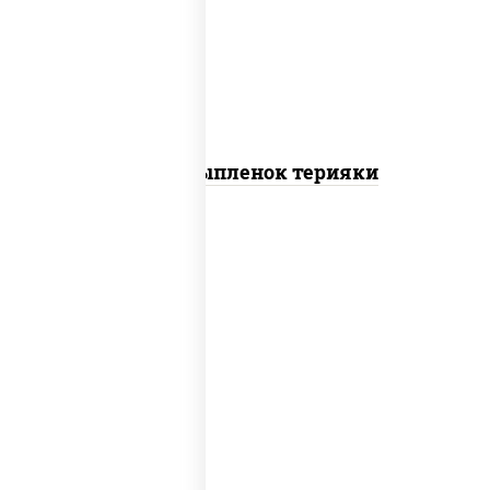
томаты "черри", грудка куриная, соус
"терияки" (соевый соус сахар крахмал
уксус), кунжут
Пицца Цыпленок терияки
пицца соус (томаты базилик орегано
чеснок), моцарелла для пиццы, колбаса
"пепперони"