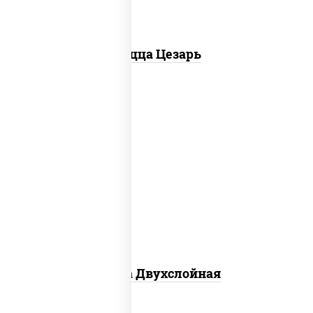
Пицца Цезарь
соус "томатно - горчичный", лук
красный, огурцы маринованные,
ветчина, бекон, моцарелла для пиццы,
помидоры, грудка куриная
Пицца Двухслойная