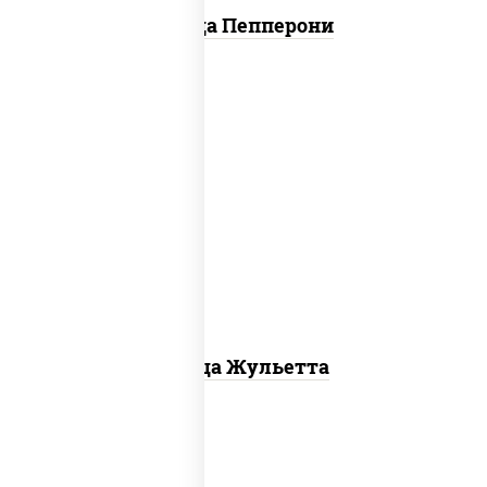
Пицца Пепперони
грибы шампиньоны, моцарелла для
пиццы
Пицца Жульетта