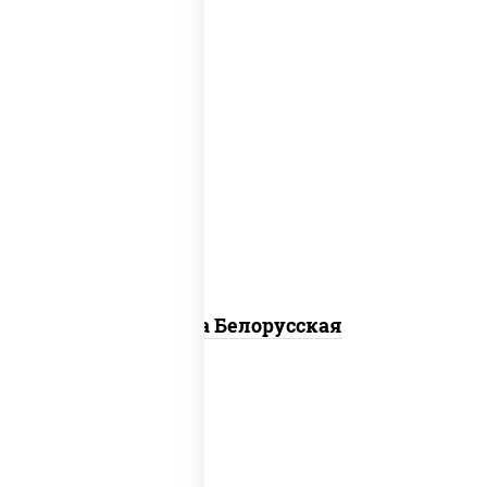
соус "горчичный" (майонез горчица),
моцарелла для пиццы, лук красный,
колбаса "салями", бекон, огурцы
маринованные, дольки картофеля, соус
"техасский барбекю"
Пицца Белорусская
соус "томатно - горчичный", моцарелла