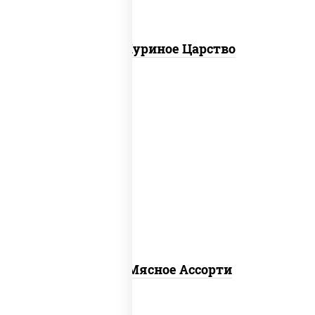
Пицца Куриное Царство
пицца соус (томаты базилик орегано
чеснок), моцарелла для пиццы,
помидоры, говядина, свинина, грудка
куриная, бекон
Пицца Мясное Ассорти