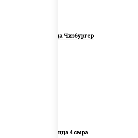
Пицца Чизбургер
пицца соус (томаты базилик орегано
чеснок), моцарелла для пиццы, сыры
моцарелла дор-блю чеддер эмменталь
Пицца 4 сыра