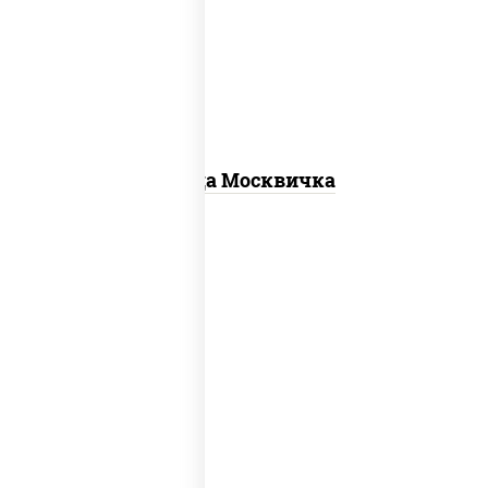
для пиццы, шампиньоны св, помидоры,
перец болгарский, говядина, грудка
куриная, бекон
Пицца Москвичка
пицца соус (томаты базилик орегано
чеснок), моцарелла для пиццы, чеснок,
лук красный, шампиньоны св, свинина,
бекон