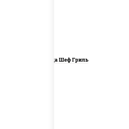
пицца соус (томаты базилик орегано
чеснок), моцарелла для пиццы, колбаса
"пепперони", бекон, свинина, соус
"гриль", лук фри
Пицца Шеф Гриль
соус "шеф" (майонез соус соевый зелень
чеснок), моцарелла для пиццы,
шампиньоны св, лук красный, ветчина