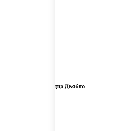
соус "техасский барбекю", моцарелла
для пиццы, лук красный, колбаса
"салями", ветчина, перец "халапеньо",
помидоры, огурцы маринованные
Пицца Дьябло
соус "горчичный" (майонез горчица),