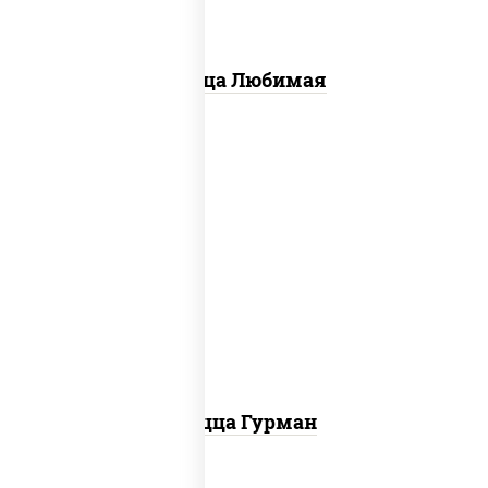
Пицца Любимая
пицца соус (томаты базилик орегано
чеснок), моцарелла для пиццы, лук
красный, колбаса "пепперони", перец
болгарский, соус "техасский барбекю"
Пицца Гурман