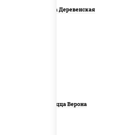
Пицца Деревенская
соус "шеф" (майонез соус соевый зелень
чеснок), моцарелла для пиццы, колбаса
"пепперони", шампиньоны св, помидоры
Пицца Верона