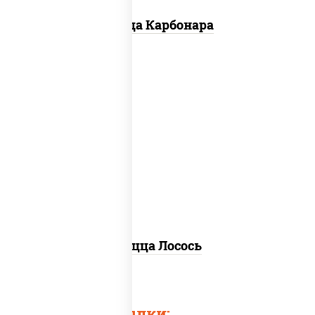
Пицца Карбонара
лосось слабосоленый, моцарелла для
пиццы, пицца соус (томаты базилик
орегано чеснок), маслины, соус "песто"
(базилик, петрушка, рукола, сыр
"пекорино-романо", кешью,
подсолнечное масло), лимон
Пицца Лосось
Быстрые ссылки: