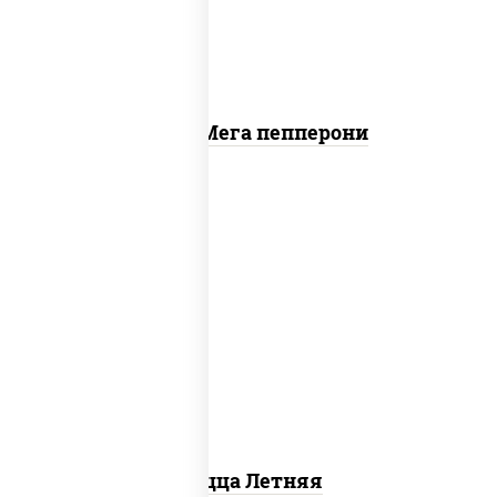
Пицца Мега пепперони
соус "шеф" (майонез соус соевый зелень
чеснок), помидоры, грудка куриная,
огурцы свежие, моцарелла для пиццы
Пицца Летняя