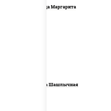
Пицца Маргарита
пицца соус (томаты базилик орегано
чеснок), моцарелла для пиццы, лук
красный, огурцы маринованные, грудка
куриная
Пицца Шашлычная