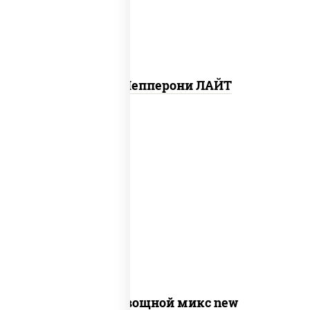
Пицца Пепперони ЛАЙТ
соус "шеф" (майонез соус соевый зелень
чеснок), моцарелла для пиццы,
шампиньоны св, помидоры, перец
болгарский, лук красный, соус "песто"
(базилик, петрушка, рукола, сыр
"пекорино-романо", кешью,
подсолнечное масло)
Пицца Овощной микс new