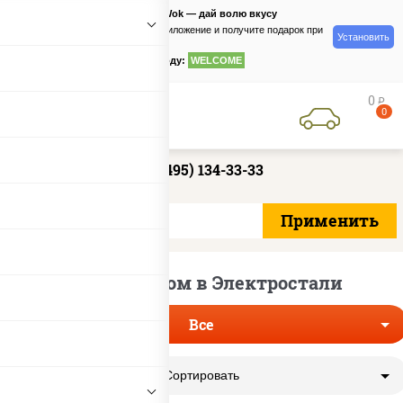
PizzaSushiWok — дай волю вкусу
Скачайте приложение и получите подарок при
Установить
заказе
по промокоду:
WELCOME
0
руб
0
+7 (495) 134-33-33
Пицца на дом в Электростали
Все
Сортировать