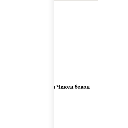
грудка куриная, бекон, колбаса
"пепперони", моцарелла для пиццы,
пицца соус (томаты базилик орегано
чеснок), помидоры, соус "горчичный"
(майонез горчица)
Пицца Чикен бекон
пицца соус (томаты базилик орегано