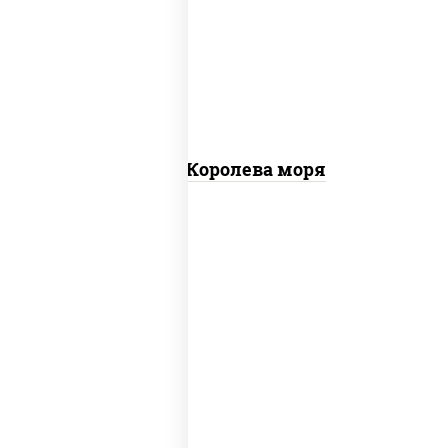
чеснок), моцарелла для пиццы, чеснок,
осьминоги, креветки тигровые,
креветки коктейльные, кальмары,
лимон
Пицца Королева моря
грибы шампиньоны в сливочном соусе,
грибы шампиньоны, чеснок, моцарелла
для пиццы, бекон, сыр "пармезан"