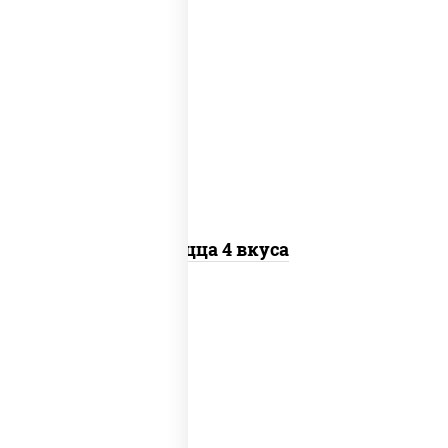
пицца соус (томаты базилик орегано
чеснок), моцарелла для пиццы, колбаса
"пепперони", бекон, перец "халапеньо",
грудка куриная, помидоры, шампиньоны
св, ветчина
Пицца 4 вкуса
соус "гриль", моцарелла для пиццы,
огурцы маринованные, свинина, грудка
куриная, бекон