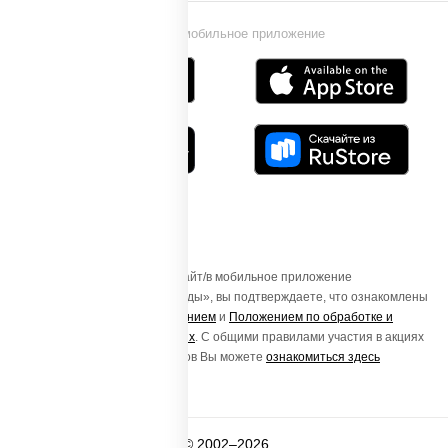
Установи мобильное приложение
Осуществляя вход на этот Сайт/в мобильное приложение
«ПиццаСушиВок - доставка еды», вы подтверждаете, что ознакомлены
с
Пользовательским соглашением
и
Положением по обработке и
защите персональных данных
. С общими правилами участия в акциях
и порядке получения подарков Вы можете
ознакомиться здесь
© 2002–2026