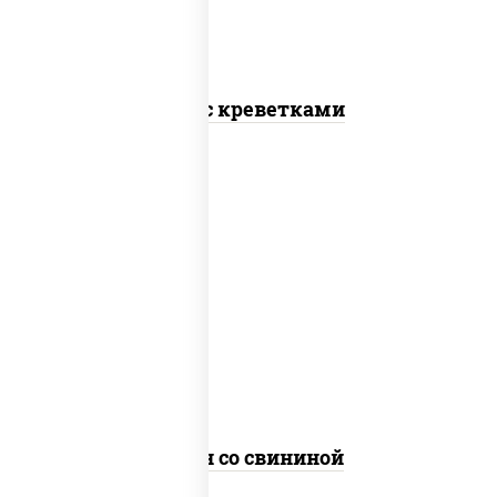
Соба с креветками
масло растительное, свинина,
морковь, лук репчатый, перец
болгарский, рис, соус "чесночный",
кунжут
Тяхан со свининой