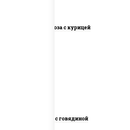
Фунчоза с курицей
масло растительное, говядина,
морковь, лук репчатый, перец
болгарский, кабачки, соус
"чесночный", лапша гречневая
Соба с говядиной