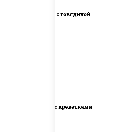
Удон с говядиной
масло растительное, креветки,
морковь, лук репчатый, перец
болгарский, кабачки, соус
"чесночный", лапша пшеничная
Удон с креветками