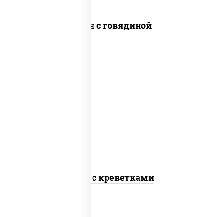
Сомен с говядиной
масло растительное, креветки,
морковь, лук репчатый, перец
болгарский, рис, соус "чесночный",
кунжут
Тяхан с креветками