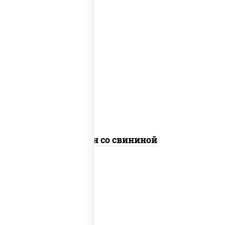
масло растительное, свинина,
морковь, лук репчатый, перец
болгарский, кабачки, соус
"чесночный", лапша яичная
Сомен со свининой
масло растительное, свинина,
морковь, лук репчатый, перец