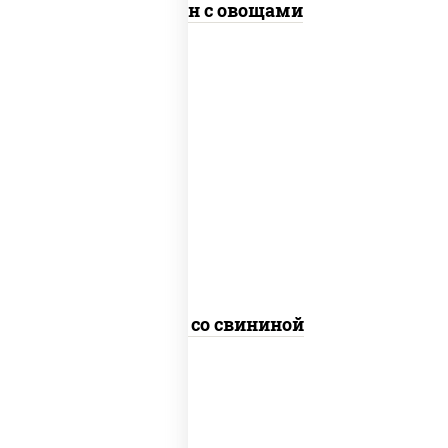
Тяхан с овощами
масло растительное, свинина,
морковь, лук репчатый, перец
болгарский, кабачки, соус
"чесночный", лапша гречневая
Соба со свининой
пост