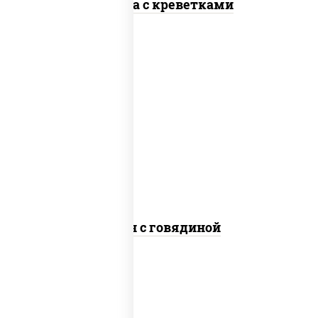
Фунчоза с креветками
масло растительное, говядина,
морковь, лук репчатый, перец
болгарский, рис, соус "чесночный",
кунжут
Тяхан с говядиной