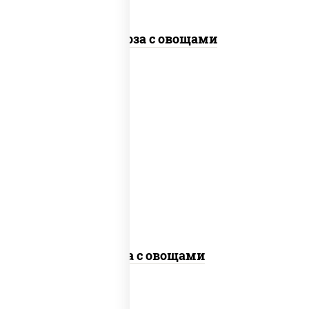
Фунчоза с овощами
пост
масло растительное, морковь, лук
репчатый, перец болгарский,
кабачки, соус "чесночный", лапша
гречневая, кунжут
Соба с овощами