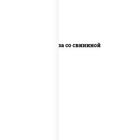
болгарский, кабачки, соус
"чесночный", лапша стеклянная
Фунчоза со свининой
пост
масло растительное, морковь, лук
репчатый, перец болгарский, рис,
соус "чесночный", кунжут