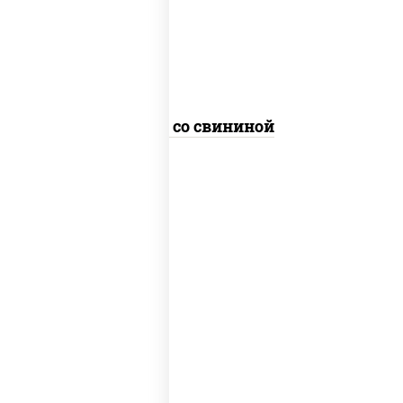
болгарский, кабачки, соус
"чесночный", лапша пшеничная
Удон со свининой
масло растительное, креветки,
морковь, лук репчатый, перец
болгарский, кабачки, соус
"чесночный", лапша стеклянная