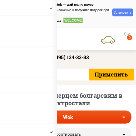
PizzaSushiWok — дай волю вкусу
Скачайте приложение и получите подарок при
Установить
заказе
по промокоду:
WELCOME
0
руб
0
+7 (495) 134-33-33
Лапша вок с перцем болгарским в
Электростали
Wok
Сортировать