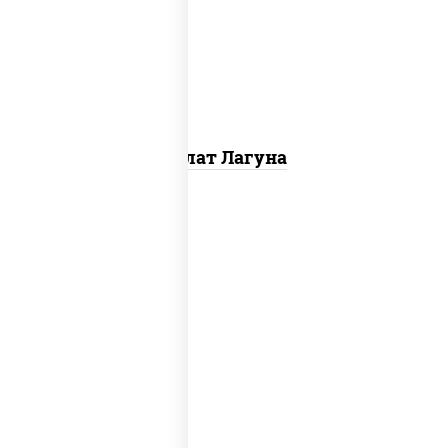
"эмменталь", креветки, лук
красный, икра "масаго"
Салат Лагуна
салат "айсберг", соус "цезарь"
(масло растительное загустители
сахар яйца чеснок специи перец
черный консерванты), сухарики
пшеничные, сыр "пармезан",
томаты "черри", креветки