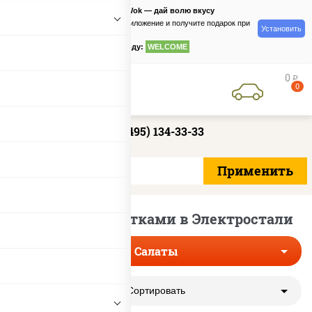
PizzaSushiWok — дай волю вкусу
Скачайте приложение и получите подарок при
Установить
заказе
по промокоду:
WELCOME
0
руб
0
+7 (495) 134-33-33
Салаты с креветками в Электростали
Салаты
Сортировать