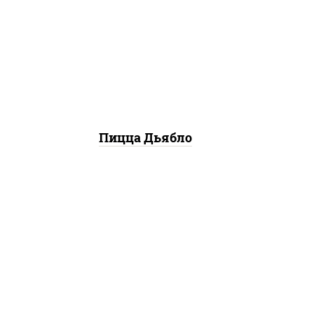
моцарелла для пиццы, лук
красный, колбаса "салями",
ветчина, перец
"халапеньо", помидоры,
огурцы маринованные
Пицца Дьябло