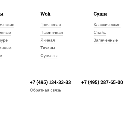
лы
Wok
Суши
ические
Гречневая
Классические
енные
Пшеничная
Спайс
пуре
Яичная
Запеченные
енные
Тяханы
м
Фунчозы
+7 (495) 134-33-33
+7 (495) 287-65-00
Обратная связь