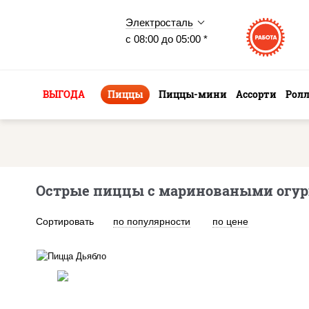
Электросталь
с 08:00 до 05:00 *
ВЫГОДА
Пиццы
Пиццы-мини
Ассорти
Рол
Острые пиццы с мариноваными огур
Сортировать
по популярности
по цене
соус "техасский барбекю",