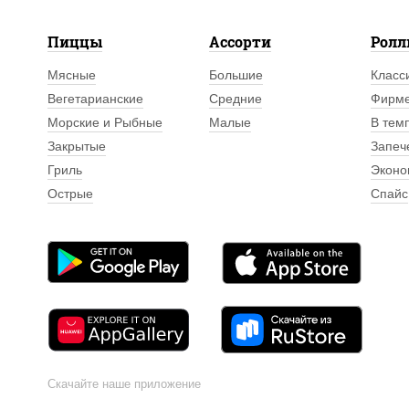
Пиццы
Ассорти
Рол
Мясные
Большие
Класс
Вегетарианские
Средние
Фирм
Морские и Рыбные
Малые
В тем
Закрытые
Запеч
Гриль
Эконо
Острые
Спайс
Скачайте наше приложение