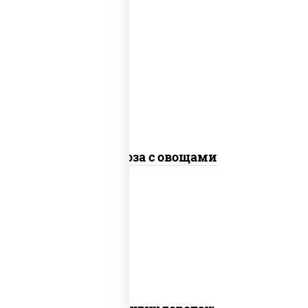
масло растительное, морковь, лук
репчатый, перец болгарский,
кабачки, соус "чесночный", лапша
стеклянная, кунжут
Фунчоза с овощами