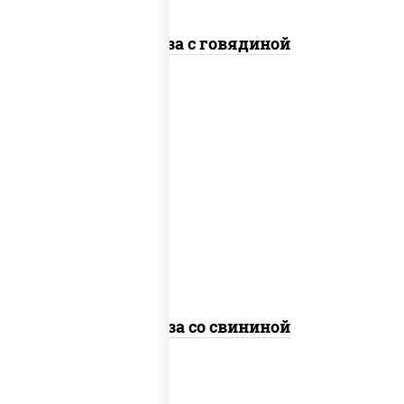
Фунчоза с говядиной
масло растительное, свинина,
морковь, лук репчатый, перец
болгарский, кабачки, соус
"чесночный", лапша стеклянная
Фунчоза со свининой
пост