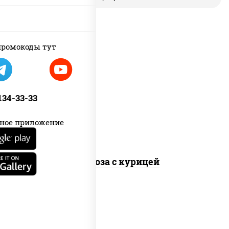
ромокоды тут
масло растительное, грудка
куриная, морковь, лук репчатый,
перец болгарский, кабачки, соус
 134-33-33
"чесночный", лапша стеклянная
ное приложение
Фунчоза с курицей