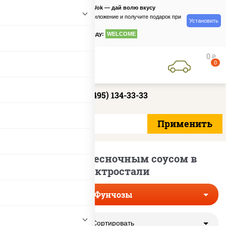
PizzaSushiWok — дай волю вкусу
Скачайте приложение и получите подарок при
Установить
заказе
по промокоду:
WELCOME
0
руб
0
+7 (495) 134-33-33
Фунчозы с чесночным соусом в
Электростали
Фунчозы
Сортировать