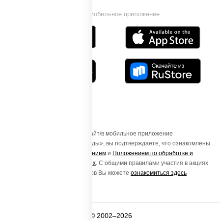
Установи мобильное приложение
Осуществляя вход на этот Сайт/в мобильное приложение
«ПиццаСушиВок - доставка еды», вы подтверждаете, что ознакомлены
с
Пользовательским соглашением
и
Положением по обработке и
защите персональных данных
. С общими правилами участия в акциях
и порядке получения подарков Вы можете
ознакомиться здесь
© 2002–2026