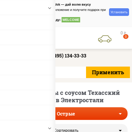
PizzaSushiWok — дай волю вкусу
Скачайте приложение и получите подарок при
Установить
заказе
по промокоду:
WELCOME
0
руб
0
+7 (495) 134-33-33
Острые пиццы с соусом Техасский
Барбекю в Электростали
Острые
Сортировать