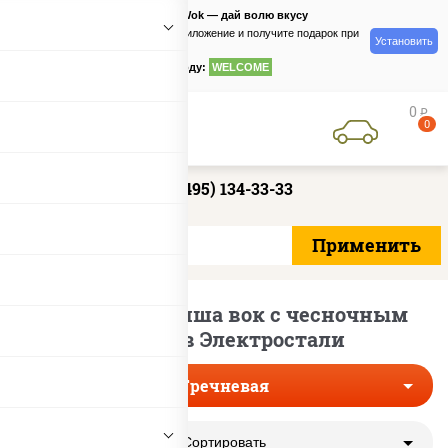
PizzaSushiWok — дай волю вкусу
Скачайте приложение и получите подарок при
Установить
заказе
по промокоду:
WELCOME
0
руб
0
+7 (495) 134-33-33
Гречневая лапша вок с чесночным
соусом в Электростали
Гречневая
Сортировать