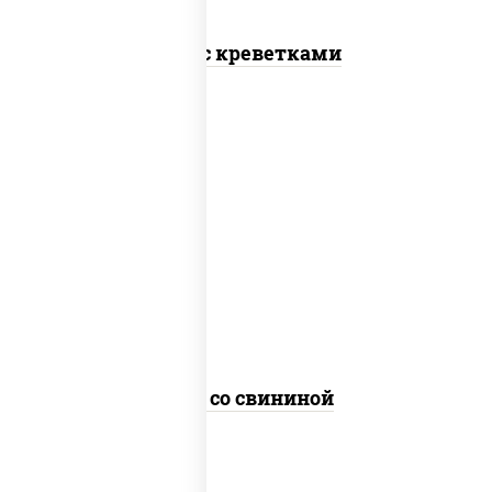
Соба с креветками
масло растительное, свинина,
морковь, лук репчатый, перец
болгарский, кабачки, соус
"чесночный", лапша гречневая
Соба со свининой
пост