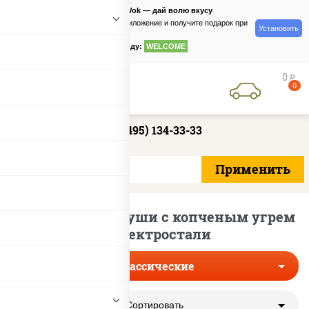
PizzaSushiWok — дай волю вкусу
Скачайте приложение и получите подарок при
Установить
заказе
по промокоду:
WELCOME
0
руб
0
+7 (495) 134-33-33
Классические суши с копченым угрем
в Электростали
Классические
Сортировать