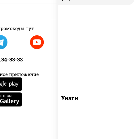
ромокоды тут
соус "унаги", рис, нори, угорь
копченый, кунжут
 134-33-33
ное приложение
Унаги