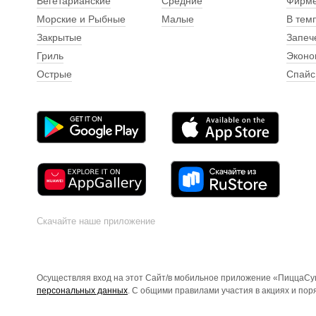
Вегетарианские
Средние
Фирм
Морские и Рыбные
Малые
В тем
Закрытые
Запеч
Гриль
Эконо
Острые
Спайс
Скачайте наше приложение
Осуществляя вход на этот Сайт/в мобильное приложение «ПиццаСуш
персональных данных
. С общими правилами участия в акциях и по