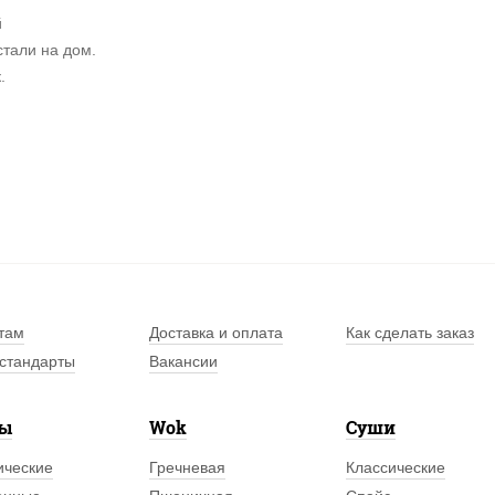
й
стали на дом.
.
там
Доставка и оплата
Как сделать заказ
стандарты
Вакансии
лы
Wok
Суши
ические
Гречневая
Классические