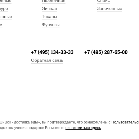
енные
Пшеничная
Спайс
пуре
Яичная
Запеченные
енные
Тяханы
м
Фунчозы
+7 (495) 134-33-33
+7 (495) 287-65-00
Обратная связь
иВок - доставка еды», вы подтверждаете, что ознакомлены с
Пользовательс
рядке получения подарков Вы можете
ознакомиться здесь