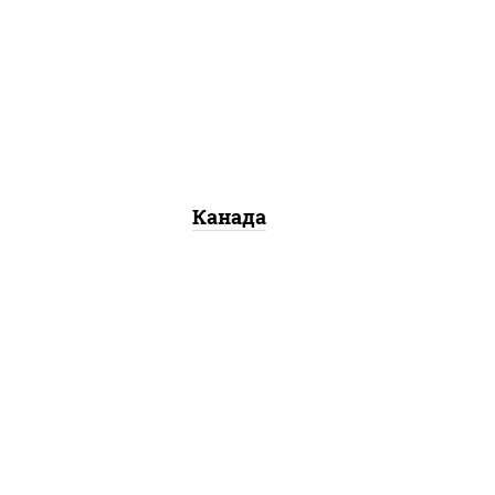
соус "унаги", рис, нори, сыр
со
сливочный, огурцы свежие,
о
лосось слабосоленый, угорь
копченый, кунжут
Канада