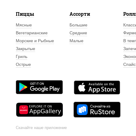
Пиццы
Ассорти
Рол
Мясные
Большие
Класс
Вегетарианские
Средние
Фирм
Морские и Рыбные
Малые
В тем
Закрытые
Запеч
Гриль
Эконо
Острые
Спайс
Скачайте наше приложение