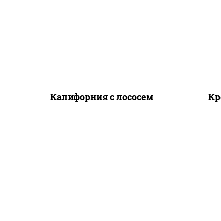
рис, нори, майонез, авокадо,
к
огурцы свежие, лосось
ма
слабосоленый, икра
кляр
"масаго"
Калифорния с лососем
Кр