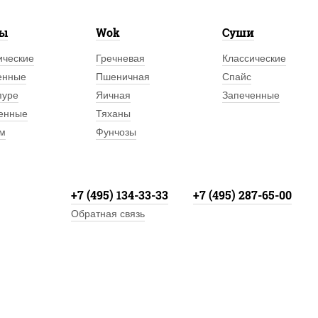
лы
Wok
Суши
ические
Гречневая
Классические
енные
Пшеничная
Спайс
пуре
Яичная
Запеченные
енные
Тяханы
м
Фунчозы
+7 (495) 134-33-33
+7 (495) 287-65-00
Обратная связь