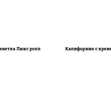
реветки, рис, нори,
рис, нори, майонез, о
йонез, икра "масаго",
свежие, авокадо, крев
, сухари панировочные,
икра "масаго"
кунжут
еветка Люкс ролл
Калифорния с крев