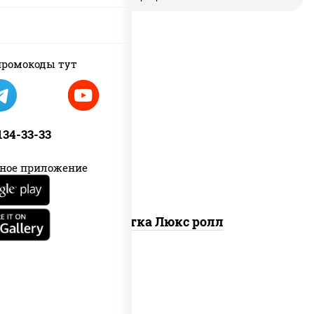
ромокоды тут
креветки, рис, нори, майонез, икра
"масаго", кляр, сухари панировочные,
 134-33-33
кунжут
ное приложение
Креветка Люкс ролл