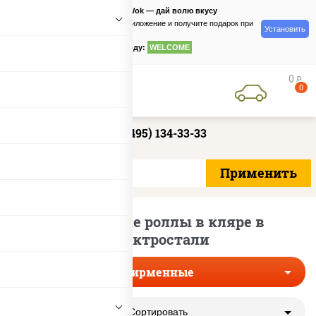
PizzaSushiWok — дай волю вкусу
Скачайте приложение и получите подарок при
Установить
заказе
по промокоду:
WELCOME
0
руб
0
+7 (495) 134-33-33
Фирменные роллы в кляре в
Электростали
Фирменные
Сортировать