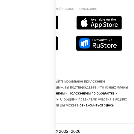
Установи мобильное приложение
Осуществляя вход на этот Сайт/в мобильное приложение
«ПиццаСушиВок - доставка еды», вы подтверждаете, что ознакомлены
с
Пользовательским соглашением
и
Положением по обработке и
защите персональных данных
. С общими правилами участия в акциях
и порядке получения подарков Вы можете
ознакомиться здесь
© 2002–2026